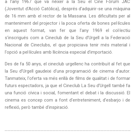
a l’any 1967 que va néixer a la Seu el Cine Fòrum JAC
(Joventut d’Acció Catòlica), després d’adquirir-se una màquina
de 16 mm amb el rector de la Massana. Les dificultats per al
manteniment del projector i la poca oferta de bones pel·lícules
en aquest format, van fer que l’any 1969 el col·lectiu
s'inscrigués com a Cineclub de la Seu d’Urgell a la Federació
Nacional de Cineclubs, el que propiciava tenir més material i
l'opció a pel·lícules amb llicència especial d’importació.
Des de fa 50 anys, el cineclub urgellenc ha contribuït al fet que
la Seu d’Urgell gaudeixi d'una programació de cinema d’autor.
Tanmateix, l'oferta va més enllà de films de qualitat i de formar
futurs espectadors, ja que el Cineclub La Seu d'Urgell també fa
una funció cívica i social, fomentant el debat i la discussió. El
cinema es concep com a font d'entreteniment, d’esbarjo i de
reflexió, però també d'inspiració.