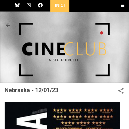
INICI
Salta al contingut principal
Nebraska - 12/01/23