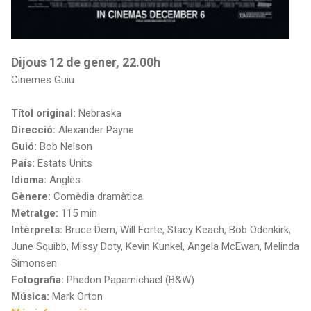
Dijous 12 de gener, 22.00h
Cinemes Guiu
Títol original:
Nebraska
Direcció:
Alexander Payne
Guió:
Bob Nelson
País:
Estats Units
Idioma:
Anglès
Gènere:
Comèdia dramàtica
Metratge:
115 min
Intèrprets:
Bruce Dern, Will Forte, Stacy Keach, Bob Odenkirk,
June Squibb, Missy Doty, Kevin Kunkel, Angela McEwan, Melinda
Simonsen
Fotografia:
Phedon Papamichael (B&W)
Música:
Mark Orton